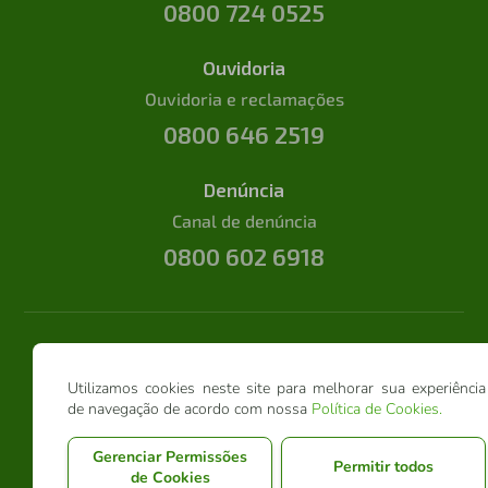
0800 724 0525
Ouvidoria
Ouvidoria e reclamações
0800 646 2519
Denúncia
Canal de denúncia
0800 602 6918
Utilizamos cookies neste site para melhorar sua experiência
de navegação de acordo com nossa
Política de Cookies
.
Gerenciar Permissões
Permitir todos
de Cookies