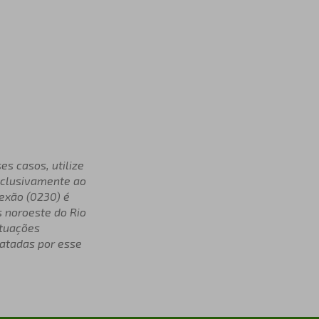
es casos, utilize
exclusivamente ao
nexão (0230) é
s noroeste do Rio
ituações
ratadas por esse