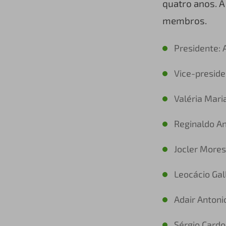
quatro anos. A
membros.
Presidente: 
Vice-presiden
Valéria Mari
Reginaldo An
Jocler More
Leocácio Gal
Adair Antonio
Sérgio Card