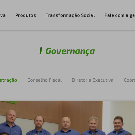
iva
Produtos
Transformação Social
Fale com a g
Governança
stração
Conselho Fiscal
Diretoria Executiva
Coor