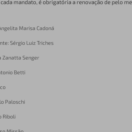
 cada mandato, é obrigatória a renovação de pelo m
Angelita Marisa Cadoná
te: Sérgio Luiz Triches
a Zanatta Senger
tonio Betti
sco
lo Paloschi
 Riboli
oso Missão