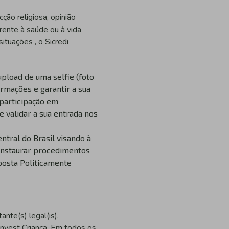
ção religiosa, opinião
ferente à saúde ou à vida
ituações , o Sicredi
pload de uma selfie (foto
ormações e garantir a sua
 participação em
e validar a sua entrada nos
tral do Brasil visando à
 instaurar procedimentos
posta Politicamente
nte(s) legal(is),
Invest Criança. Em todos os