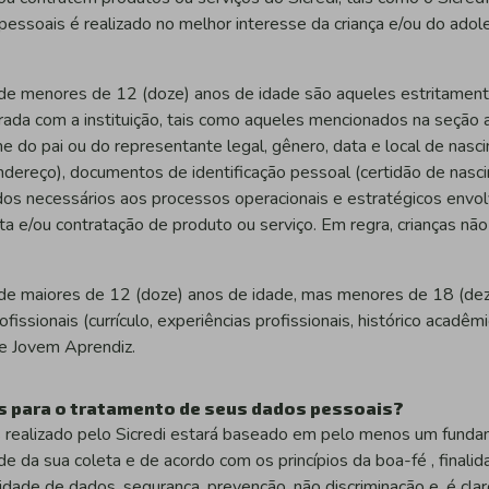
pessoais é realizado no melhor interesse da criança e/ou do ado
de menores de 12 (doze) anos de idade são aqueles estritament
brada com a instituição, tais como aqueles mencionados na seção
me do pai ou do representante legal, gênero, data e local de nasc
endereço), documentos de identificação pessoal (certidão de nas
dos necessários aos processos operacionais e estratégicos envol
ta e/ou contratação de produto ou serviço. Em regra, crianças nã
de maiores de 12 (doze) anos de idade, mas menores de 18 (dez
ofissionais (currículo, experiências profissionais, histórico acad
e Jovem Aprendiz.
 para o tratamento de seus dados pessoais?
realizado pelo Sicredi estará baseado em pelo menos um fundam
e da sua coleta e de acordo com os princípios da boa-fé , finali
idade de dados, segurança, prevenção, não discriminação e, é clar