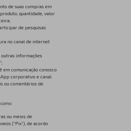
ento de suas compras em
produto, quantidade, valor
eira;
articipar de pesquisas
ura no canal de internet
e outras informações
”;
cê em comunicação conosco
sApp corporativo e canal
ais ou comentários de
 como:
ras ou meios de
eos (“Pix”), de acordo