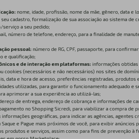
icação:
nome, idade, profissão, nome da mãe, gênero, data e l
e seu cadastro, formalização de sua associação ao sistema de 
/serviço a seu pedido;
ail, número de telefone, endereço, para a finalidade de manu
ação pessoal:
número de RG, CPF, passaporte, para confirmar 
o e qualificação;
ônicos e de interação em plataformas:
informações obtidas 
ou cookies (necessários e não necessários) nos sites de domín
eis, data e hora de acesso, preferências registradas, produtos
lidades utilizadas, para garantir o funcionamento adequado e 
 aprimorar a sua experiência ao utilizá-las;
dereço de entrega, endereço de cobrança e informações de car
agamento no Shopping Sicredi, para viabilizar a compra de p
:
informações geográficas, para indicar as agências, agentes
 Saque e Pague mais próximos de você, para exibir anúncios 
s produtos e serviços, assim como para fins de prevenção à f
ões em nosso Marketplace;