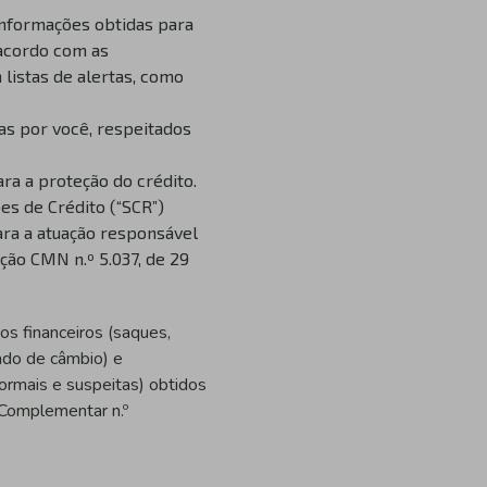
informações obtidas para
 acordo com as
listas de alertas, como
s por você, respeitados
ra a proteção do crédito.
es de Crédito (“SCR”)
ara a atuação responsável
ção CMN n.º 5.037, de 29
os financeiros (saques,
ado de câmbio) e
ormais e suspeitas) obtidos
 Complementar n.º