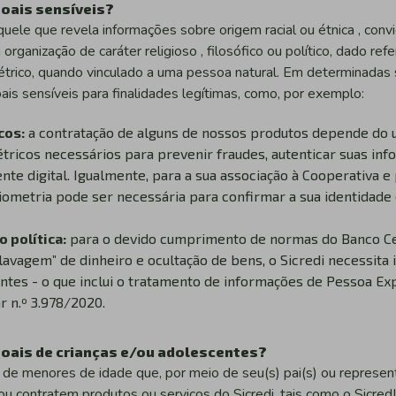
soais sensíveis?
ele que revela informações sobre origem racial ou étnica , convic
u a organização de caráter religioso , filosófico ou político, dado re
trico, quando vinculado a uma pessoa natural. Em determinadas s
ais sensíveis para finalidades legítimas, como, por exemplo:
cos:
a contratação de alguns de nossos produtos depende do u
ricos necessários para prevenir fraudes, autenticar suas inf
e digital. Igualmente, para a sua associação à Cooperativa e
iometria pode ser necessária para confirmar a sua identidade 
 política:
para o devido cumprimento de normas do Banco Cen
lavagem” de dinheiro e ocultação de bens, o Sicredi necessita
entes - o que inclui o tratamento de informações de Pessoa Ex
r n.º 3.978/2020.
soais de crianças e/ou adolescentes?
 de menores de idade que, por meio de seu(s) pai(s) ou representa
u contratem produtos ou serviços do Sicredi, tais como o Sicred