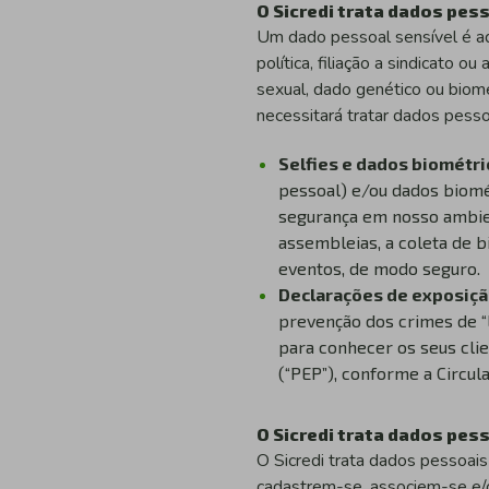
O Sicredi trata dados pes
Um dado pessoal sensível é aqu
política, filiação a sindicato o
sexual, dado genético ou biomé
necessitará tratar dados pesso
Selfies e dados biométri
pessoal) e/ou dados biomét
segurança em nosso ambient
assembleias, a coleta de b
eventos, de modo seguro.
Declarações de exposição
prevenção dos crimes de “
para conhecer os seus cli
(“PEP”), conforme a Circula
O Sicredi trata dados pes
O Sicredi trata dados pessoais
cadastrem-se, associem-se e/o