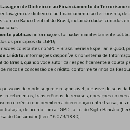
 Lavagem de Dinheiro e ao Financiamento do Terrorismo:
er lavagem de dinheiro e ao financiamento ao terrorismo, de
 como o Banco Central do Brasil, incluindo dados contidos em 
acionais;
ente públicas:
informações tornadas manifestamente pública
dos os princípios da LGPD;
mações constantes no SPC – Brasil, Serasa Experian e Quod, pa
de Crédito:
informações disponíveis no Sistema de Informaçõ
 do Brasil, quando você autorizar especificamente a coleta p
o de riscos e concessão de crédito, conforme termos da Resolu
s pessoais de modo seguro e responsável , inclusive de seus dad
s, recebimentos, transferências de recursos, operações no merc
nsumo e crédito que permitem a diferenciação entre transações n
ntratação, de acordo com a LGPD , a Lei do Sigilo Bancário (Lei
sa do Consumidor (Lei n.º 8.078/1990).