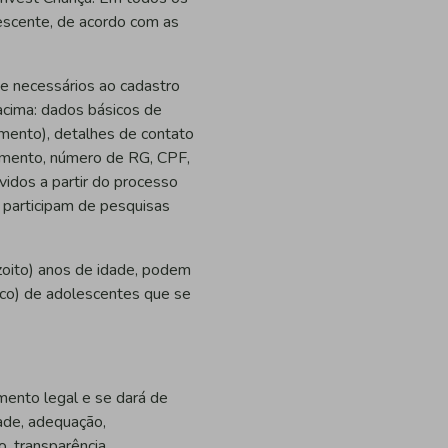
lescente, de acordo com as
e necessários ao cadastro
 acima: dados básicos de
imento), detalhes de contato
cimento, número de RG, CPF,
vidos a partir do processo
o participam de pesquisas
oito) anos de idade, podem
êmico) de adolescentes que se
ento legal e se dará de
dade, adequação,
o, transparência