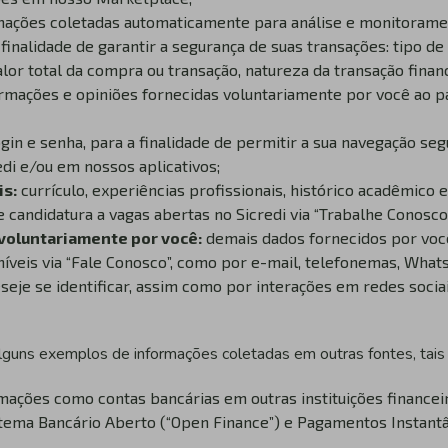
mações coletadas automaticamente para análise e monitoram
inalidade de garantir a segurança de suas transações: tipo de 
alor total da compra ou transação, natureza da transação financ
rmações e opiniões fornecidas voluntariamente por você ao p
ogin e senha, para a finalidade de permitir a sua navegação seg
di e/ou em nossos aplicativos;
is:
currículo, experiências profissionais, histórico acadêmico 
 candidatura a vagas abertas no Sicredi via “Trabalhe Conosco
voluntariamente por você:
demais dados fornecidos por vo
níveis via “Fale Conosco”, como por e-mail, telefonemas, What
seje se identificar, assim como por interações em redes soci
 alguns exemplos de informações coletadas em outras fontes, tais
mações como contas bancárias em outras instituições financei
tema Bancário Aberto (“Open Finance”) e Pagamentos Instantân