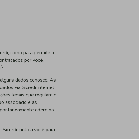
edi, como para permitir a
contratados por você,
ê.
r alguns dados conosco. As
iados via Sicredi Internet
ições legais que regulam o
do associado e às
espontaneamente adere no
Sicredi junto a você para