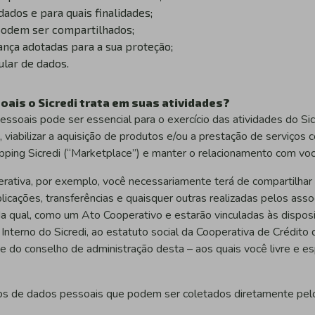
ados e para quais finalidades;
odem ser compartilhados;
ança adotadas para a sua proteção;
ular de dados.
oais o Sicredi trata em suas atividades?
soais pode ser essencial para o exercício das atividades do Sicr
viabilizar a aquisição de produtos e/ou a prestação de serviços 
opping Sicredi (“Marketplace”) e manter o relacionamento com voc
erativa, por exemplo, você necessariamente terá de compartilha
icações, transferências e quaisquer outras realizadas pelos assoc
da qual, como um Ato Cooperativo e estarão vinculadas às dispos
nterno do Sicredi, ao estatuto social da Cooperativa de Crédito 
e do conselho de administração desta – aos quais você livre e 
los de dados pessoais que podem ser coletados diretamente pelo 